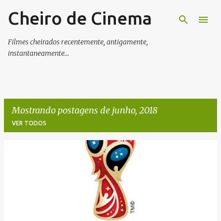
Cheiro de Cinema
Pular para o conteúdo principal
Filmes cheirados recentemente, antigamente,
instantaneamente...
Mostrando postagens de junho, 2018
VER TODOS
P
o
s
t
a