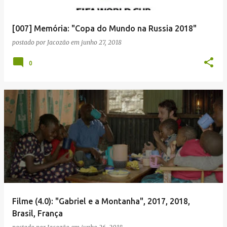
g
e
[007] Memória: "Copa do Mundo na Russia 2018"
n
postado por
Jacozão
em
junho 27, 2018
s
0
Filme (4.0): "Gabriel e a Montanha", 2017, 2018,
Brasil, França