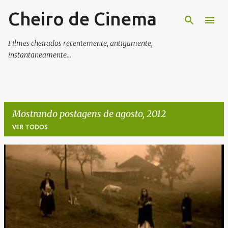
Cheiro de Cinema
Pular para o conteúdo principal
Filmes cheirados recentemente, antigamente,
instantaneamente...
Mostrando postagens de agosto, 2012
VER TODOS
P
o
s
t
a