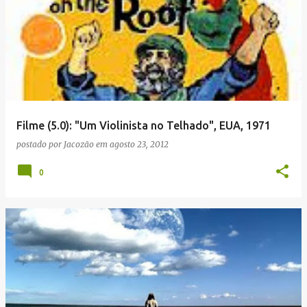
Filme (5.0): "Um Violinista no Telhado", EUA, 1971
postado por
Jacozão
em
agosto 23, 2012
0