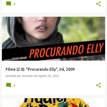
0
Filme (2.0): "Procurando Elly", Irã, 2009
postado por
Jacozão
em
agosto 26, 2012
0