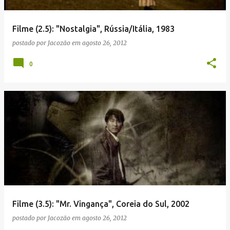
g
e
Filme (2.5): "Nostalgia", Rússia/Itália, 1983
n
postado por
Jacozão
em
agosto 26, 2012
s
0
Filme (3.5): "Mr. Vingança", Coreia do Sul, 2002
postado por
Jacozão
em
agosto 26, 2012