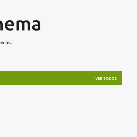
Pular para o conteúdo principal
inema
nte...
VER TODOS