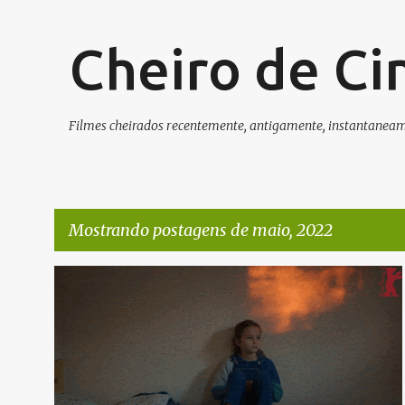
Cheiro de C
Filmes cheirados recentemente, antigamente, instantaneame
Mostrando postagens de maio, 2022
P
o
s
t
a