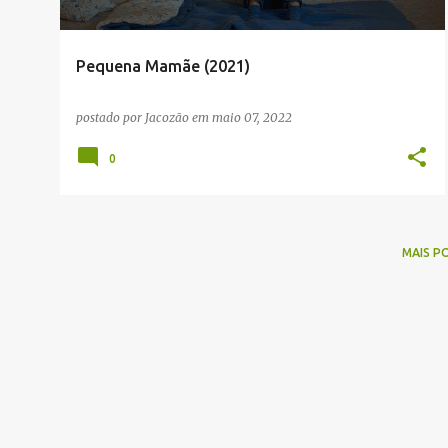
g
e
Pequena Mamãe (2021)
n
s
postado por
Jacozão
em
maio 07, 2022
0
MAIS P