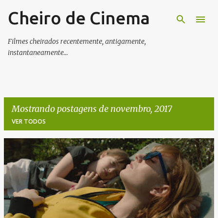
Cheiro de Cinema
Pular para o conteúdo principal
Filmes cheirados recentemente, antigamente,
instantaneamente...
Mostrando postagens de novembro, 2017
VER TODOS
P
o
s
t
a