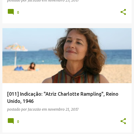
postado por
Jacozão
em
novembro 23, 2017
0
[011] Indicação: "Atriz Charlotte Rampling", Reino
Unido, 1946
postado por
Jacozão
em
novembro 21, 2017
0