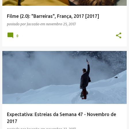
g
e
Filme (2.0): "Barreiras", França, 2017 [2017]
n
postado por
Jacozão
em
novembro 25, 2017
s
0
Expectativa: Estreias da Semana 47 - Novembro de
2017