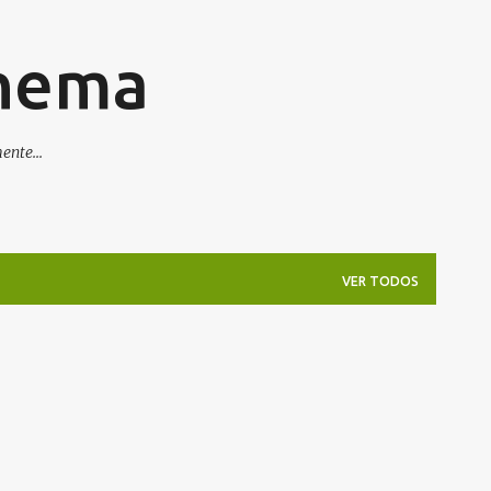
Pular para o conteúdo principal
inema
nte...
VER TODOS