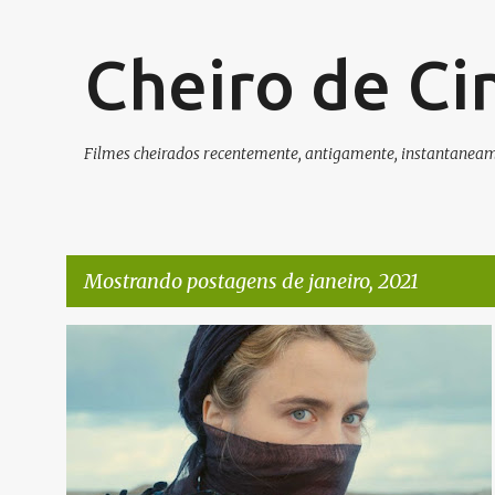
Cheiro de C
Filmes cheirados recentemente, antigamente, instantaneame
Mostrando postagens de janeiro, 2021
P
o
s
t
a