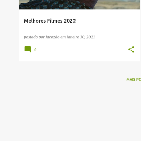
g
e
Melhores Filmes 2020!
n
s
postado por
Jacozão
em
janeiro 30, 2021
0
MAIS P