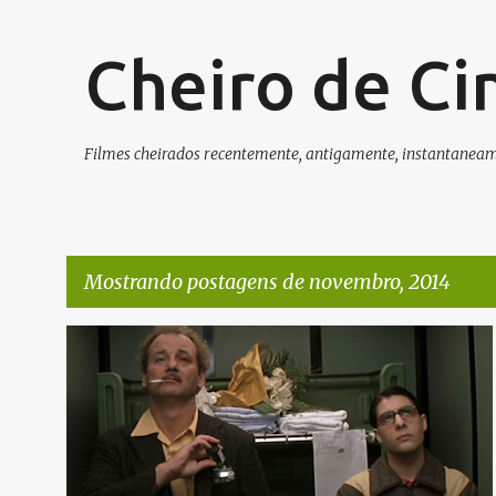
Cheiro de C
Filmes cheirados recentemente, antigamente, instantaneame
Mostrando postagens de novembro, 2014
P
o
s
t
a