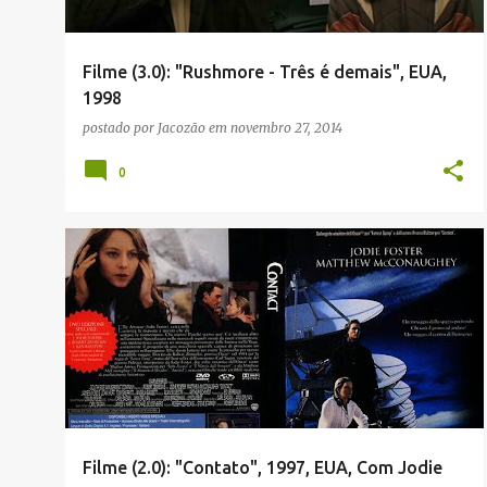
g
e
Filme (3.0): "Rushmore - Três é demais", EUA,
n
1998
s
postado por
Jacozão
em
novembro 27, 2014
0
Filme (2.0): "Contato", 1997, EUA, Com Jodie