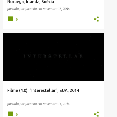
Noruega, Irlanda, Suécia
postado por
Jacozão
em
novembro 16, 2014
0
Filme (4.0): "Interestellar", EUA, 2014
postado por
Jacozão
em
novembro 13, 2014
0