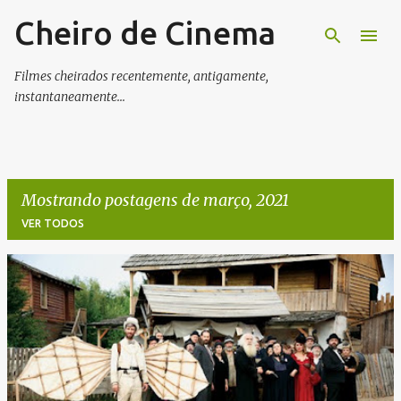
Cheiro de Cinema
Pular para o conteúdo principal
Filmes cheirados recentemente, antigamente,
instantaneamente...
Mostrando postagens de março, 2021
VER TODOS
P
o
s
t
a