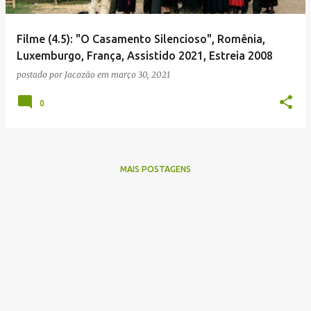
g
e
Filme (4.5): "O Casamento Silencioso", Romênia,
n
Luxemburgo, França, Assistido 2021, Estreia 2008
s
postado por
Jacozão
em
março 30, 2021
0
MAIS POSTAGENS