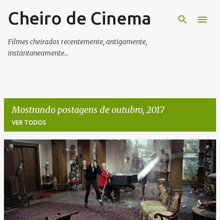
Cheiro de Cinema
Pular para o conteúdo principal
Filmes cheirados recentemente, antigamente,
instantaneamente...
Mostrando postagens de outubro, 2017
VER TODOS
P
o
s
t
a