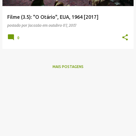
g
e
Filme (3.5): "O Otário", EUA, 1964 [2017]
n
postado por
Jacozão
em
outubro 07, 2017
s
0
MAIS POSTAGENS